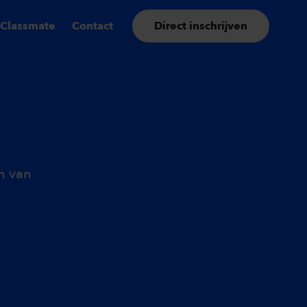
 Classmate
Contact
Direct inschrijven
én van