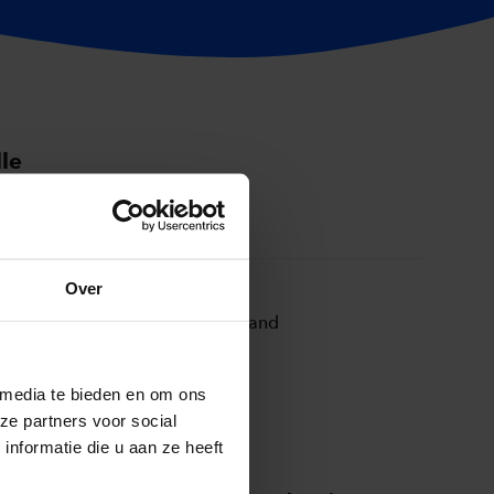
le
21, 8017 JZ Zwolle, Nederland
ijving
Hotel Zwolle
Over
weg 1, 8041 BA Zwolle, Nederland
ijving
 media te bieden en om ons
ze partners voor social
nformatie die u aan ze heeft
 meer?