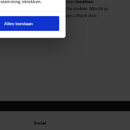
erspreid over Nederland nog meer
locaties
.
estemming intrekken.
het jou zo gemakkelijk mogelijk te maken. Mocht je
anuit je luie stoel een cursus volgen, check dan
nings
.
Alles toestaan
Social