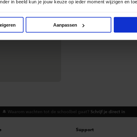
We hebben v
nder in beeld kun je jouw keuze op ieder moment wijzigen en to
Allemaal om 
toch liever v
onze
E-lear
weigeren
Aanpassen
🔔 Waarom wachten tot de schoolbel gaat?
Schrijf je direct in
e
Support