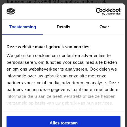
Barbizonlaan 25, 2908 MB Capelle aan den IJssel,
Nederland
Routebeschrijving
Toestemming
Details
Over
Ahoy Rotterdam
Ahoyweg 10, 3084 BA Rotterdam, Nederland
Deze website maakt gebruik van cookies
Routebeschrijving
We gebruiken cookies om content en advertenties te
personaliseren, om functies voor social media te bieden
Van der Valk Hotel Nieuwerkerk aan den
en om ons websiteverkeer te analyseren. Ook delen we
IJssel
informatie over uw gebruik van onze site met onze
Parallelweg Zuid 185, 2914 LE Nieuwerkerk aan den
partners voor social media, adverteren en analyse. Deze
IJssel, Nederland
partners kunnen deze gegevens combineren met andere
Routebeschrijving
informatie die u aan ze heeft verstrekt of die ze hebben
verzameld op basis van uw gebruik van hun services.
Via de zwevende knop linksonder in beeld kun je jouw
keuze op ieder moment wijzigen en toestemming
Waar nog meer?
Alles toestaan
intrekken.