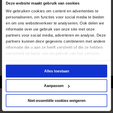
Zijdeweg 54, 2245 BZ Wassenaar, Nederland
Deze website maakt gebruik van cookies
Routebeschrijving
We gebruiken cookies om content en advertenties te
personaliseren, om functies voor social media te bieden
en om ons websiteverkeer te analyseren. Ook delen we
informatie over uw gebruik van onze site met onze
Waar nog meer?
partners voor social media, adverteren en analyse. Deze
We hebben verspreid over Nederland nog meer
partners kunnen deze gegevens combineren met andere
locaties
. Allemaal om het jou zo gemakkelijk mogelijk te
informatie die u aan ze heeft verstrekt of die ze hebben
maken. Mocht je toch liever vanuit je luie stoel een
verzameld op basis van uw gebruik van hun services.
cursus volgen, check dan onze
E-learnings
.
Via de zwevende knop linksonder in beeld kun je jouw
keuze op ieder moment wijzigen en toestemming
Alles toestaan
intrekken.
🔔 Waarom wachten tot de schoolbel gaat?
Schrijf je direct in
Aanpassen
Cursusaanbod
Niet-essentiële cookies weigeren
Sociale Hygiëne Online